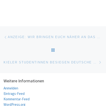
Beitragsnavigation
Vorheriger Beitrag
ANZEIGE: WIR BRINGEN EUCH NÄHER AN DAS GESCHEHEN…
ZURÜCK ZUR BEITRAGSL
Nä
KIELER STUDENTINNEN BESIEGEN DEUTSCHE SEGEL-ELITE
Weitere Informationen
Anmelden
Eintrags-Feed
Kommentar-Feed
WordPress.org