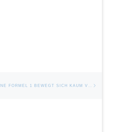
Nächster Beitrag
ISTE
MÄNNERDOMÄNE FORMEL 1 BEWEGT SICH KAUM VORWÄRTS…