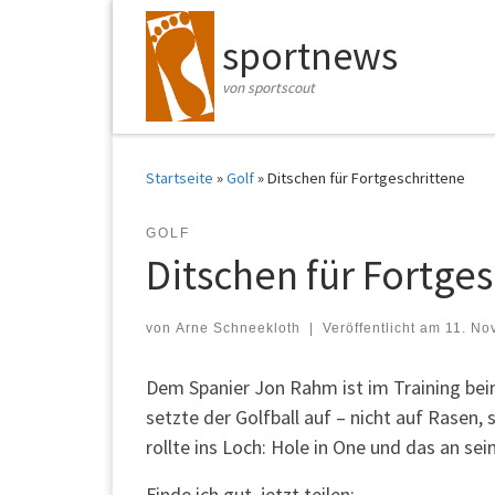
Zum Inhalt springen
sportnews
von sportscout
Startseite
»
Golf
»
Ditschen für Fortgeschrittene
GOLF
Ditschen für Fortges
von
Arne Schneekloth
|
Veröffentlicht am
11. No
Dem Spanier Jon Rahm ist im Training bei
setzte der Golfball auf – nicht auf Rasen,
rollte ins Loch: Hole in One und das an se
Finde ich gut, jetzt teilen: