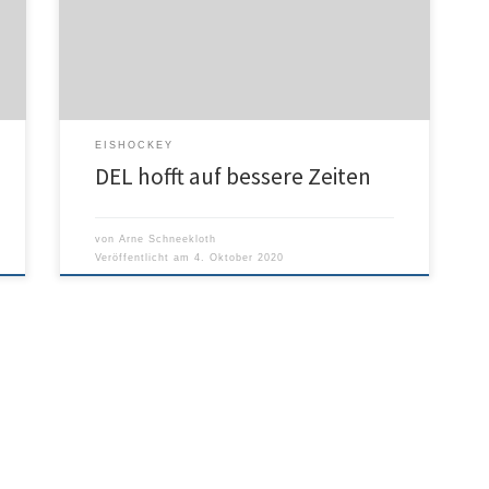
Tribünen fehle den Vereinen die wirtschaftliche
r
Planungssicherheit. Die DEL wollte die Saison
zunächst am 13. November beginnen.sport1.de
EISHOCKEY
DEL hofft auf bessere Zeiten
von
Arne Schneekloth
Veröffentlicht am
4. Oktober 2020