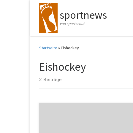
Zum Inhalt springen
sportnews
von sportscout
Startseite
»
Eishockey
Eishockey
2 Beiträge
Lange zierte sich der IIHF, nun hat er Belarus doch
die Eishockey-WM entzogen. Am Samstag gab
Autohersteller Skoda bekannt, dass er als Sponsor fü