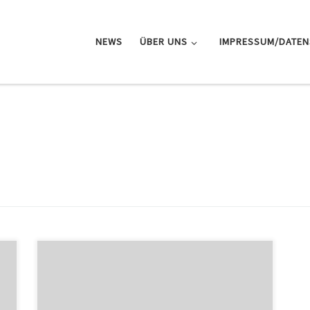
NEWS
ÜBER UNS
IMPRESSUM/DATE
Die Deutsche Eishockey Liga verschiebt den
Saisonstart auf die „zweite Hälfte des Dezembers“,
r
sagt Geschäftsführer Gernot Tripcke. Ohne volle