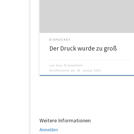
eine Eishockeyweltmeisterschaft in Belarus nicht zu
Verfügung stehen werde. Nach 28 Jahren drohte de
größte Unterstützer der WM-Turniere mit Rückzug.
Tagesspiegel
EISHOCKEY
Der Druck wurde zu groß
von
Arne Schneekloth
Veröffentlicht am
18. Januar 2021
Weitere Informationen
Anmelden