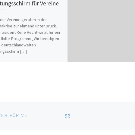
tungsschirm für Vereine
die Vereine geraten in der
nakrise zunehmend unter Druck.
räsident René Hecht wirbt für ein
thilfe-Programm: „Wir benötigen
n deutschlandweiten
ungsschirm […]
 ich gut, jetzt teilen:
ZURÜCK ZUR BEITRAGSL
VOLLEYBALL: NEUER GESCHÄFTSFÜHRER FÜR VERMARKTUNG GEFUNDEN