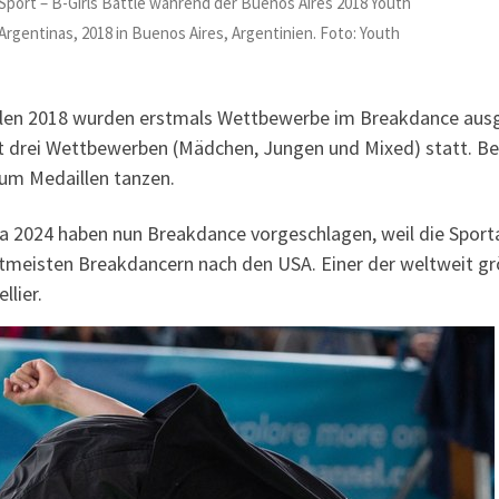
port – B-Girls Battle während der Buenos Aires 2018 Youth
gentinas, 2018 in Buenos Aires, Argentinien. Foto: Youth
en 2018 wurden erstmals Wettbewerbe im Breakdance ausge
t drei Wettbewerben (Mädchen, Jungen und Mixed) statt. Be
 um Medaillen tanzen.
a 2024 haben nun Breakdance vorgeschlagen, weil die Sportart
weitmeisten Breakdancern nach den USA. Einer der weltweit 
llier.