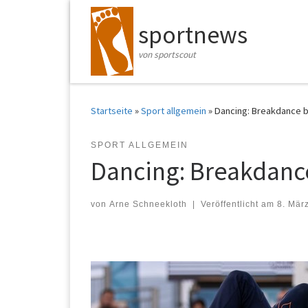
Zum Inhalt springen
sportnews
von sportscout
Startseite
»
Sport allgemein
»
Dancing: Breakdance b
SPORT ALLGEMEIN
Dancing: Breakdanc
von
Arne Schneekloth
|
Veröffentlicht am
8. Mär