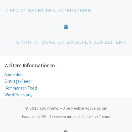
Beitragsnavigation
Vorheriger Beitrag
BRADY MACHT DEN UNTERSCHIED
ZURÜCK ZUR BEITRAGSL
Nä
SPORTFOTOGRAFEN ZWISCHEN DEN ZEITEN
Weitere Informationen
Anmelden
Eintrags-Feed
Kommentar-Feed
WordPress.org
© 2026
sportnews
– Alle Rechte vorbehalten
Powered by
WP
– Entworfen mit dem
Customizr-Theme