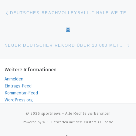
Beitragsnavigation
Vorheriger Beitrag
DEUTSCHES BEACHVOLLEYBALL-FINALE WEITERHIN IN TIMMENDORFER STRAND
ZURÜCK ZUR BEITRAGSL
Nä
NEUER DEUTSCHER REKORD ÜBER 10.000 METER
Weitere Informationen
Anmelden
Eintrags-Feed
Kommentar-Feed
WordPress.org
© 2026
sportnews
– Alle Rechte vorbehalten
Powered by
WP
– Entworfen mit dem
Customizr-Theme