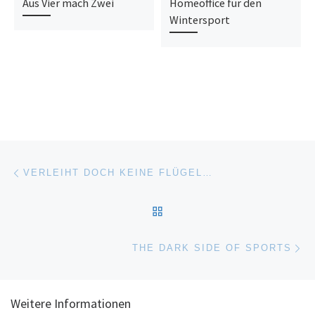
Aus Vier mach Zwei
Homeoffice für den
Wintersport
Beitragsnavigation
Vorheriger Beitrag
VERLEIHT DOCH KEINE FLÜGEL…
ZURÜCK ZUR BEITRAGSL
Nä
THE DARK SIDE OF SPORTS
Weitere Informationen