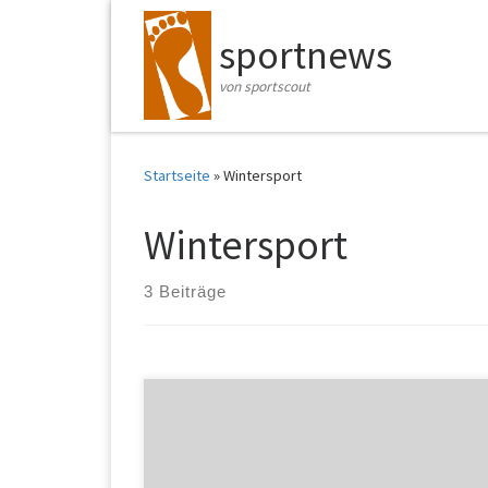
Zum Inhalt springen
sportnews
von sportscout
Startseite
»
Wintersport
Wintersport
3 Beiträge
Russland wird von den Olympischen Spielen 2021 in
Tokio und den Winterspielen 2022 in Peking
ausgeschlossen. Der Internationale Sportgerichtshof
halbierte im Urteil der Berufung zwar die von der