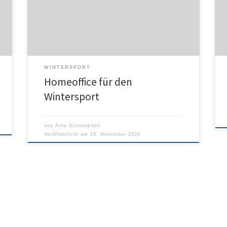
gebaut. Ein Kamerateam und ein Reporter oder eine
Reporterin sollen jedoch vor Ort sein. “ Die Summe
g
der Übertragungen wird gleich bleiben”, sagte ZDF-
Sportchef Thomas Fuhrmann der […]
WINTERSPORT
Homeoffice für den
Wintersport
von
Arne Schneekloth
Veröffentlicht am
18. November 2020