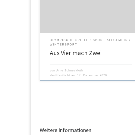
Welt-Anti-Doping-Agentur verhängte Vier-Jahres-
Sperre. Da die Strafe aber erst mit Urteilsverkündun
in Kraft tritt, darf kein russisches Team bei den
nächsten beiden Olympischen […]
OLYMPISCHE SPIELE
SPORT ALLGEMEIN
WINTERSPORT
Aus Vier mach Zwei
von
Arne Schneekloth
Veröffentlicht am
17. Dezember 2020
Weitere Informationen