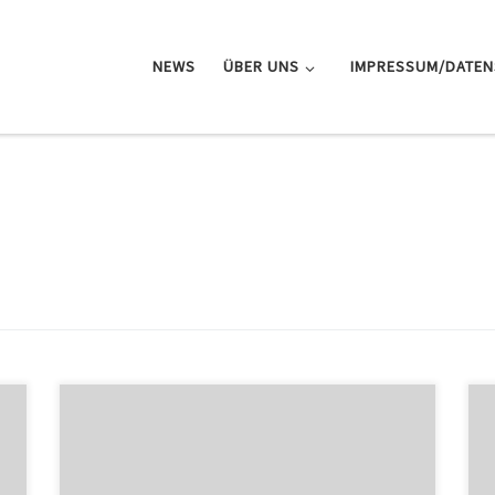
NEWS
ÜBER UNS
IMPRESSUM/DATE
Wintersport wird bei ARD und ZDF wegen Corona
häufiger aus dem Studio in Deutschland produziert.
Die ARD hat ein neues Wintersport-Studio in Köln