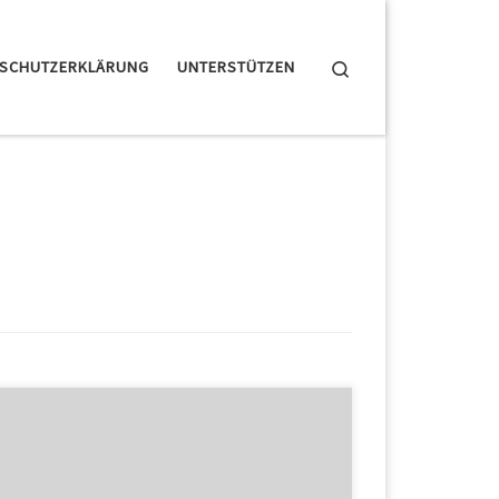
Search
NSCHUTZERKLÄRUNG
UNTERSTÜTZEN
Gold – Rosi: Ski-Olympia-Star Rosi Mittermaier wird