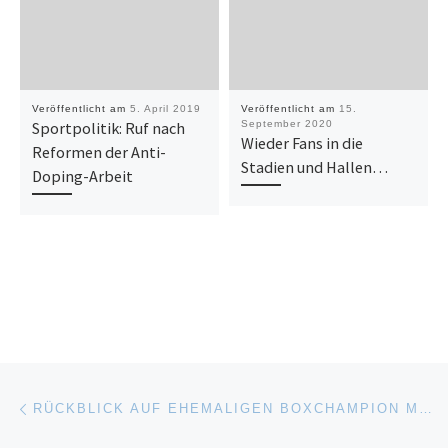
Veröffentlicht am
5. April 2019
Veröffentlicht am
15.
Sportpolitik: Ruf nach
September 2020
Wieder Fans in die
Reformen der Anti-
Stadien und Hallen…
Doping-Arbeit
Beitragsnavigation
Vorheriger Beitrag
RÜCKBLICK AUF EHEMALIGEN BOXCHAMPION MUHAMAD ALI