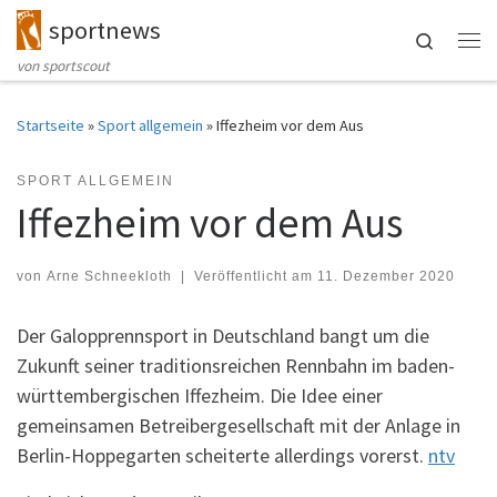
sportnews
Zum Inhalt springen
Search
Me
von sportscout
Startseite
»
Sport allgemein
»
Iffezheim vor dem Aus
SPORT ALLGEMEIN
Iffezheim vor dem Aus
von
Arne Schneekloth
|
Veröffentlicht am
11. Dezember 2020
Der Galopprennsport in Deutschland bangt um die
Zukunft seiner traditionsreichen Rennbahn im baden-
württembergischen Iffezheim. Die Idee einer
gemeinsamen Betreibergesellschaft mit der Anlage in
Berlin-Hoppegarten scheiterte allerdings vorerst.
ntv