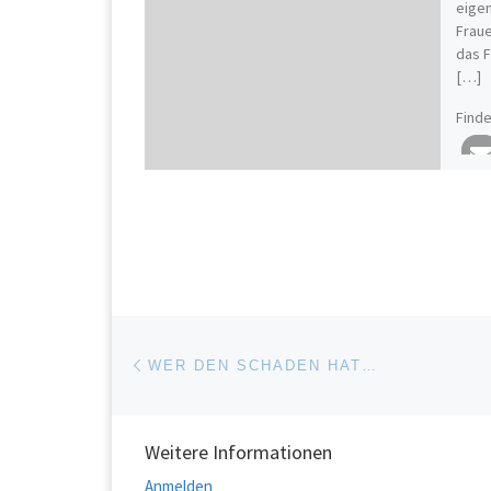
eigen
Fraue
das F
[…]
Finde
Beitragsnavigation
Vorheriger Beitrag
WER DEN SCHADEN HAT…
Weitere Informationen
Anmelden