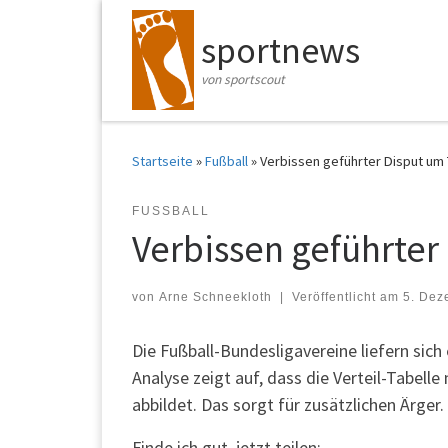
Zum Inhalt springen
sportnews
von sportscout
Startseite
»
Fußball
»
Verbissen geführter Disput um 
FUSSBALL
Verbissen geführter
von
Arne Schneekloth
|
Veröffentlicht am
5. Dez
Die Fußball-Bundesligavereine liefern sich
Analyse zeigt auf, dass die Verteil-Tabell
abbildet. Das sorgt für zusätzlichen Ärger.
Finde ich gut, jetzt teilen: