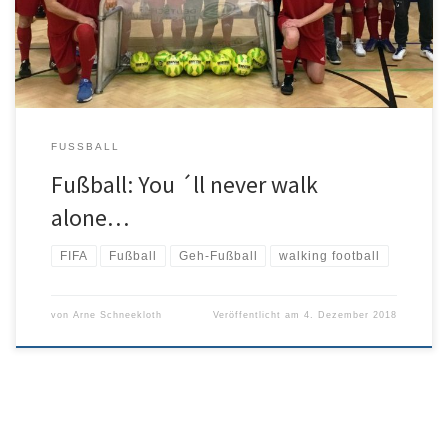
nach moderateren Regeln gespielt. [socialpoll id=“2529355″]
FUSSBALL
Fußball: You ´ll never walk
alone…
FIFA
Fußball
Geh-Fußball
walking football
von
Arne Schneekloth
Veröffentlicht am
4. Dezember 2018