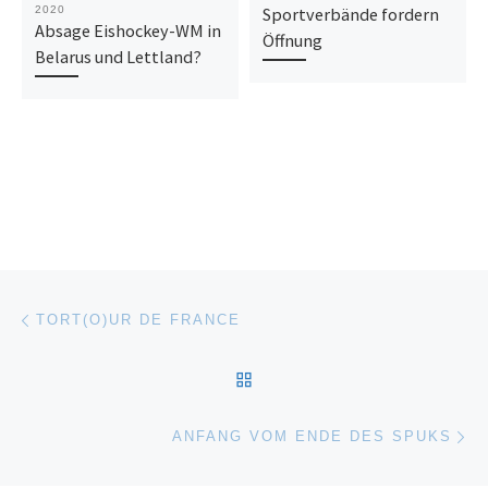
2020
Sportverbände fordern
Absage Eishockey-WM in
Öffnung
Belarus und Lettland?
Beitragsnavigation
Vorheriger Beitrag
TORT(O)UR DE FRANCE
ZURÜCK ZUR BEITRAGSL
Nä
ANFANG VOM ENDE DES SPUKS