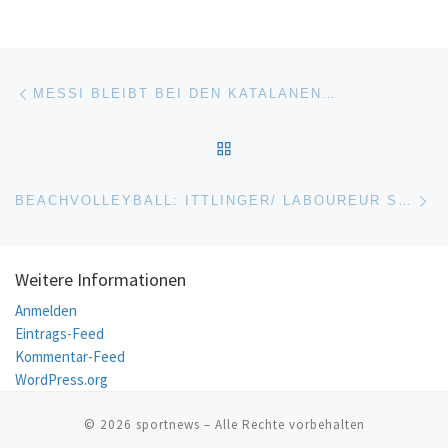
Beitragsnavigation
Vorheriger Beitrag
MESSI BLEIBT BEI DEN KATALANEN…
ZURÜCK ZUR BEITRAGSL
Nä
BEACHVOLLEYBALL: ITTLINGER/ LABOUREUR SOWIE THOLE/WICKLER NICHT ZU STOPPEN
Weitere Informationen
Anmelden
Eintrags-Feed
Kommentar-Feed
WordPress.org
© 2026
sportnews
– Alle Rechte vorbehalten