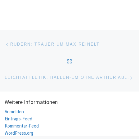
Beitragsnavigation
Vorheriger Beitrag
RUDERN: TRAUER UM MAX REINELT
ZURÜCK ZUR BEITRAGSL
Nä
LEICHTATHLETIK: HALLEN-EM OHNE ARTHUR ABELE
Weitere Informationen
Anmelden
Eintrags-Feed
Kommentar-Feed
WordPress.org