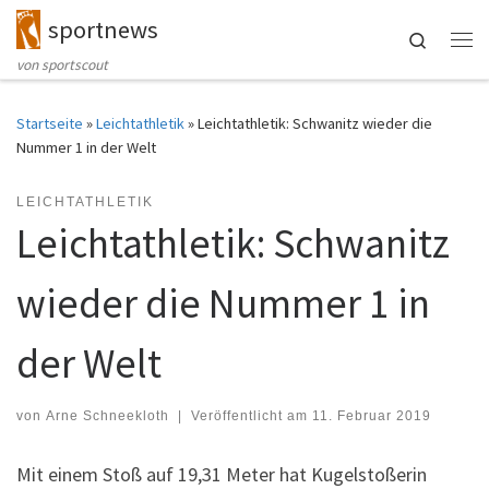
sportnews
Zum Inhalt springen
Search
Me
von sportscout
Startseite
»
Leichtathletik
»
Leichtathletik: Schwanitz wieder die
Nummer 1 in der Welt
LEICHTATHLETIK
Leichtathletik: Schwanitz
wieder die Nummer 1 in
der Welt
von
Arne Schneekloth
|
Veröffentlicht am
11. Februar 2019
Mit einem Stoß auf 19,31 Meter hat Kugelstoßerin