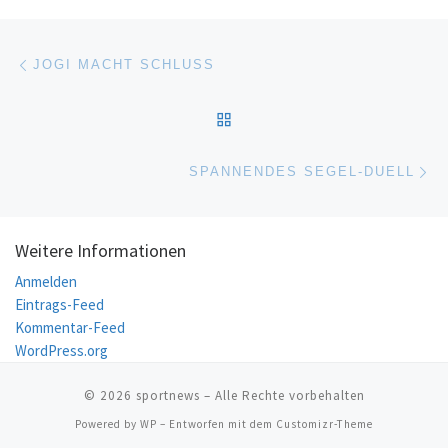
Beitragsnavigation
Vorheriger Beitrag
JOGI MACHT SCHLUSS
ZURÜCK ZUR BEITRAGSL
Nä
SPANNENDES SEGEL-DUELL
Weitere Informationen
Anmelden
Eintrags-Feed
Kommentar-Feed
WordPress.org
© 2026
sportnews
– Alle Rechte vorbehalten
Powered by
WP
– Entworfen mit dem
Customizr-Theme