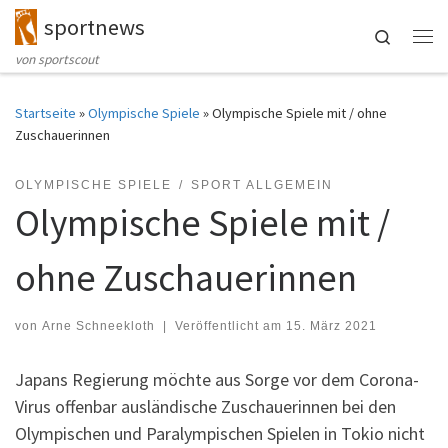
sportnews
Zum Inhalt springen
Search
Me
von sportscout
Startseite
»
Olympische Spiele
»
Olympische Spiele mit / ohne
Zuschauerinnen
OLYMPISCHE SPIELE
SPORT ALLGEMEIN
Olympische Spiele mit /
ohne Zuschauerinnen
von
Arne Schneekloth
|
Veröffentlicht am
15. März 2021
Japans Regierung möchte aus Sorge vor dem Corona-
Virus offenbar ausländische Zuschauerinnen bei den
Olympischen und Para­lympischen Spielen in Tokio nicht