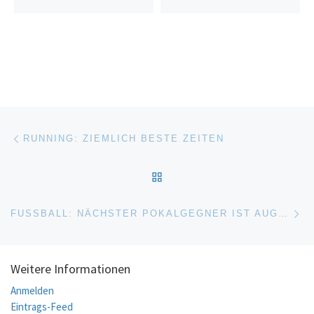
Beitragsnavigation
Vorheriger Beitrag
RUNNING: ZIEMLICH BESTE ZEITEN
ZURÜCK ZUR BEITRAGSL
Nä
FUSSBALL: NÄCHSTER POKALGEGNER IST AUGSBURG
Weitere Informationen
Anmelden
Eintrags-Feed