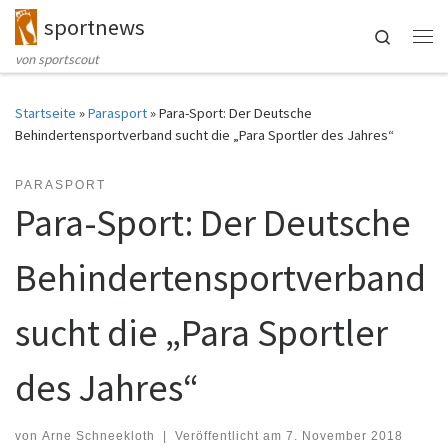
sportnews
Zum Inhalt springen
Search
Me
von sportscout
Startseite
»
Parasport
»
Para-Sport: Der Deutsche
Behindertensportverband sucht die „Para Sportler des Jahres“
PARASPORT
Para-Sport: Der Deutsche
Behindertensportverband
sucht die „Para Sportler
des Jahres“
von
Arne Schneekloth
|
Veröffentlicht am
7. November 2018