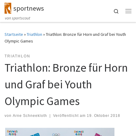
sportnews
Zum Inhalt springen
Search
Me
von sportscout
Startseite
»
Triathlon
»
Triathlon: Bronze für Horn und Graf bei Youth
Olympic Games
TRIATHLON
Triathlon: Bronze für Horn
und Graf bei Youth
Olympic Games
von
Arne Schneekloth
|
Veröffentlicht am
19. Oktober 2018