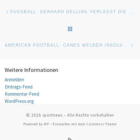
Beitragsnavigation
Vorheriger Beitrag
FUSSBALL: GERHARD DELLING VERLÄSST DIE SPORTSCHAU
ZURÜCK ZUR BEITRAGSL
Nä
AMERICAN FOOTBALL: CANES MELDEN INSOLVENZ AN
Weitere Informationen
Anmelden
Eintrags-Feed
Kommentar-Feed
WordPress.org
© 2026
sportnews
– Alle Rechte vorbehalten
Powered by
WP
– Entworfen mit dem
Customizr-Theme