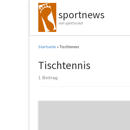
Zum Inhalt springen
sportnews
von sportscout
Startseite
»
Tischtennis
Tischtennis
1 Beitrag
Boll ein letztes Mal bei der Tischtennis-DM
Tischtennis As Timo Boll wird am nächsten
Wochenende in Wetzlar zum letzten Mal an einer
deutschen Meisterschaft teilnehmen. Das gab der 37