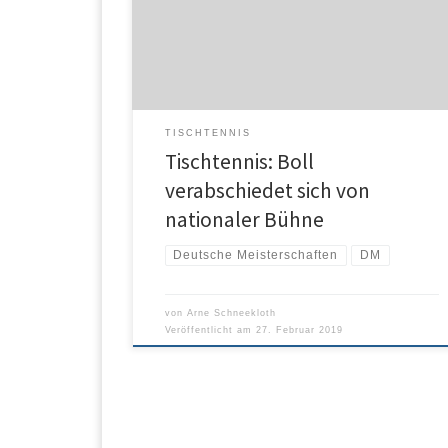
Jahre alte Europameister letzten Dienstag bekannt.
„Es ist mein Abschied von den nationalen
Titelkämpfen, meine letzte Teilnahme an diesem
Turnier, das […]
TISCHTENNIS
Tischtennis: Boll
verabschiedet sich von
nationaler Bühne
Deutsche Meisterschaften
DM
von
Arne Schneekloth
Veröffentlicht am
27. Februar 2019