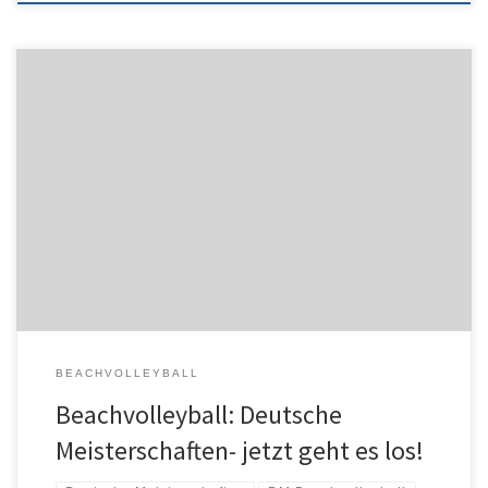
Die Beach-Volleyball-Fans aus ganz Deutschland fiebern bereits
den 26. Titelkämpfen vom 30. August bis zum 2. September am
Timmendorfer Strand entgegen. Im Mittelpunkt steht an diesem
Wochenende selbstverständlich der hochklassige olympische
Sport in der Ahmann-Hager-Arena und auf den drei weiteren
Spielfeldern, doch auch rund um die Courts wird viel geboten. […]
BEACHVOLLEYBALL
Beachvolleyball: Deutsche
Meisterschaften- jetzt geht es los!