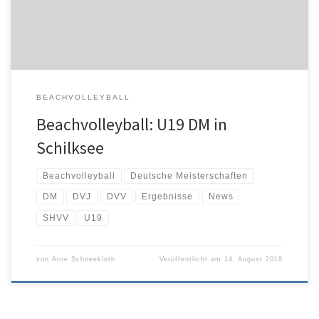
als Vorsitzender und Dominic von Käne als […]
BEACHVOLLEYBALL
Beachvolleyball: U19 DM in
Schilksee
Beachvolleyball
Deutsche Meisterschaften
DM
DVJ
DVV
Ergebnisse
News
SHVV
U19
von
Arne Schneekloth
Veröffentlicht am
14. August 2018