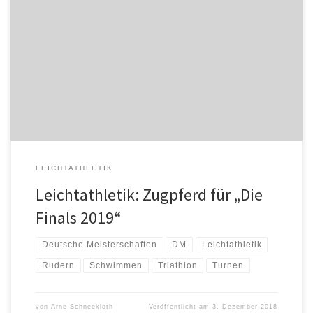
Eine Stadt, ein Wochenende und zehn Deutsche Meisterschaften:
„Die Finals 2019“ sollen Anfang August in Berlin den Sport in den
Mittelpunkt rücken, vor Ort und im Fernsehen. Die European
Championships in Glasgow (Großbritannien) und Berlin sind das
Vorbild. „Die Finals 2019“ greifen die Idee im kommenden Jahr
auf nationaler Ebene […]
LEICHTATHLETIK
Leichtathletik: Zugpferd für „Die
Finals 2019“
Deutsche Meisterschaften
DM
Leichtathletik
Rudern
Schwimmen
Triathlon
Turnen
von
Arne Schneekloth
Veröffentlicht am
3. Dezember 2018