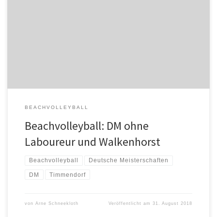
Während die letzten Vorbereitungen für die Deutschen Beach-
Volleyball Meisterschaften in Timmendorfer Strand auf Hochtouren
laufen und die Teams bereits auf den vier Meisterschaftscourts
trainieren, platzte die Nachricht von zwei verletzungsbedingte
Absagen herein. Titelverteidigerin Chantal Laboureur (MTV
Stuttgart) musste auf Anraten der Ärzte absagen,
BEACHVOLLEYBALL
Beachvolleyball: DM ohne
Laboureur und Walkenhorst
Beachvolleyball
Deutsche Meisterschaften
DM
Timmendorf
von
Arne Schneekloth
Veröffentlicht am
31. August 2018