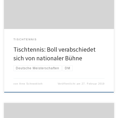
Abschied von den nationalen Titelkämpfen, meine letzte
Teilnahme an diesem Turnier, das […]
TISCHTENNIS
Tischtennis: Boll verabschiedet
sich von nationaler Bühne
Deutsche Meisterschaften
DM
von
Arne Schneekloth
Veröffentlicht am
27. Februar 2019