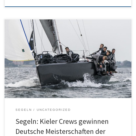
Die beiden Wertungsklassen der Deutschen
Seesegelmeisterschaften in Flensburg wurden am vergangenen
Wochenende von Yachten aus Kiel dominiert. Während also die
Handballer des THW Kiel beim Derby in Flensburg eine knappe
Niederlage einstecken mussten, konnten die Landeshauptstädter
beim seglerischen Vergleich klar die Oberhand behalten.
SEGELN
UNCATEGORIZED
Segeln: Kieler Crews gewinnen
Deutsche Meisterschaften der