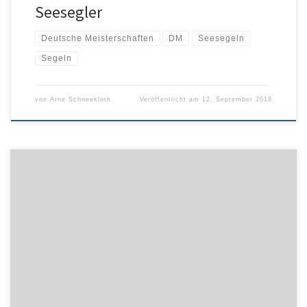
Seesegler
Deutsche Meisterschaften
DM
Seesegeln
Segeln
von
Arne Schneekloth
Veröffentlicht am
12. September 2018
Victoria Bieneck/Isabel Schneider und Julius Thole/Clemens
Wickler sind die Deutschen Meister 2018. Insgesamt strömten an
den drei Spieltagen mehr als 70.00 Fans über das Eventgelände in
Timmendorfer Strand und verwandelten die DM in Deutschlands
größte Beach-Volleyball Party.