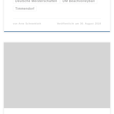
Deutsche Meisterschaften
DM Beachvolleyball
Timmendorf
von
Arne Schneekloth
Veröffentlicht am
30. August 2018
Vier Tage lang Action im Sand. Spektakuläre Ballwechsel und
Flugeinlagen, spannende Duelle und eine besondere
Atmosphäre. Doch geht es nicht um Beachvolleyball, deren
Deutsche Meisterschaften erst am kommenden Wochenende in
Timmendorfer Strand an der Schleswig-Holsteinischen Ostseeküste
ausgetragen werden.