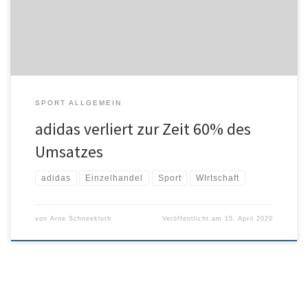
Euro. Die Zwangsschließung von Ladengeschäften kostet den
Sportartikelhersteller laut eigenen Angaben 60 % des Umsatzes.
SPORT ALLGEMEIN
adidas verliert zur Zeit 60% des
Umsatzes
adidas
Einzelhandel
Sport
WIrtschaft
von
Arne Schneekloth
Veröffentlicht am
15. April 2020