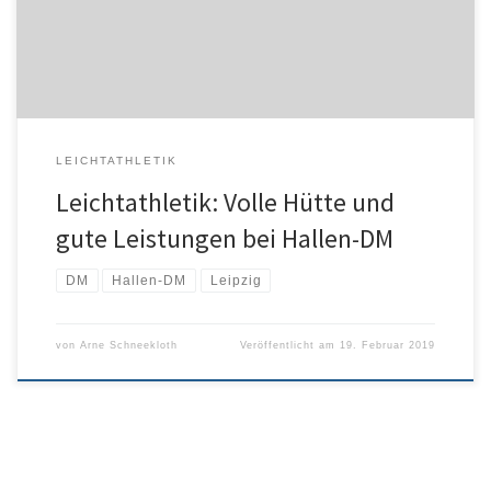
konnte nur nach den Deutschen Hallenmeisterschaften in Leipzig
ein positives Fazit ziehen.
LEICHTATHLETIK
Leichtathletik: Volle Hütte und
gute Leistungen bei Hallen-DM
DM
Hallen-DM
Leipzig
von
Arne Schneekloth
Veröffentlicht am
19. Februar 2019