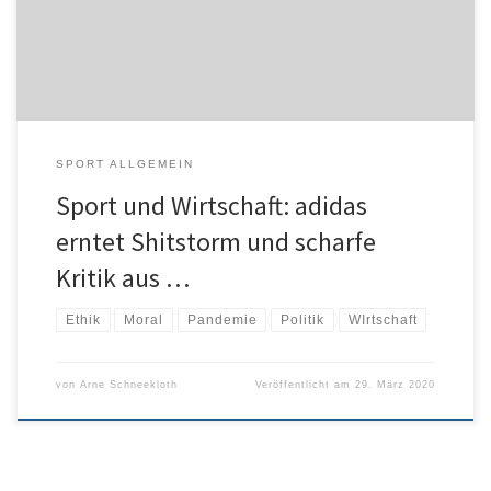
Sportschuhen und schreibt dazu: „Das hier waren übrigens die
letzten“. Das Verhalten von Adidas sei „schäbig“ – angesichts des
weltweiten Adidas-Gewinns […]
SPORT ALLGEMEIN
Sport und Wirtschaft: adidas
erntet Shitstorm und scharfe
Kritik aus …
Ethik
Moral
Pandemie
Politik
WIrtschaft
von
Arne Schneekloth
Veröffentlicht am
29. März 2020