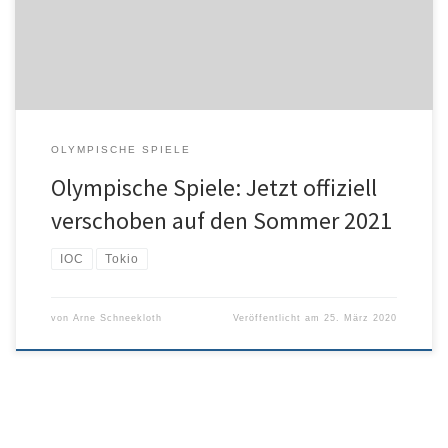
habe IOC-Präsident Thomas Bach um diesen Schritt gebeten –
Bach sei zu „100 Prozent“ einverstanden gewesen. Auch das […]
OLYMPISCHE SPIELE
Olympische Spiele: Jetzt offiziell
verschoben auf den Sommer 2021
IOC
Tokio
von
Arne Schneekloth
Veröffentlicht am
25. März 2020