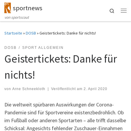
sportnews
Zum Inhalt springen
Search
Me
von sportscout
Startseite
»
DOSB
»
Geistertickets: Danke für nichts!
DOSB
SPORT ALLGEMEIN
Geistertickets: Danke für
nichts!
von
Arne Schneekloth
|
Veröffentlicht am
2. April 2020
Die weltweit spürbaren Auswirkungen der Corona-
Pandemie sind für Sportvereine existenzbedrohlich. Ob
im Fußball oder anderen Sportarten – alle trifft dasselbe
Schicksal: Angesichts fehlender Zuschauer-Einnahmen