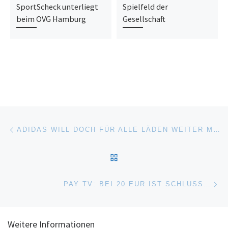
SportScheck unterliegt
Spielfeld der
beim OVG Hamburg
Gesellschaft
Beitragsnavigation
Vorheriger Beitrag
ADIDAS WILL DOCH FÜR ALLE LÄDEN WEITER MIETE ZAHLEN
ZURÜCK ZUR BEITRAGSL
Nä
PAY TV: BEI 20 EUR IST SCHLUSS…
Weitere Informationen