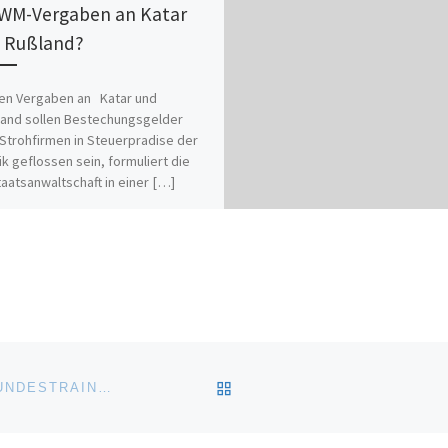
 WM-Vergaben an Katar
 Rußland?
den Vergaben an Katar und
land sollen Bestechungsgelder
Strohfirmen in Steuerpradise der
ik geflossen sein, formuliert die
aatsanwaltschaft in einer […]
 ich gut, jetzt teilen:
ZURÜCK ZUR BEITRAGSL
TRIATHLON: KOSMEHL NEUER PARA-BUNDESTRAINER