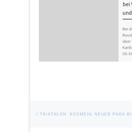
bei
und
Bei 
Russ
über 
Karib
US-St
Finde
Beitragsnavigation
Vorheriger Beitrag