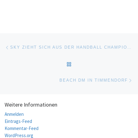
Beitragsnavigation
Vorheriger Beitrag
SKY ZIEHT SICH AUS DER HANDBALL CHAMPIONS LEAGUE ZURÜCK.
ZURÜCK ZUR BEITRAGSL
Nä
BEACH DM IN TIMMENDORF
Weitere Informationen
Anmelden
Eintrags-Feed
Kommentar-Feed
WordPress.org