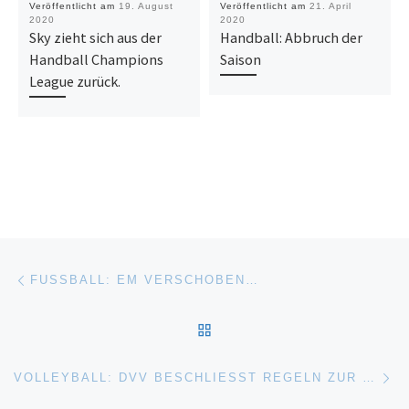
Veröffentlicht am
19. August
Veröffentlicht am
21. April
2020
2020
Sky zieht sich aus der
Handball: Abbruch der
Handball Champions
Saison
League zurück.
Beitragsnavigation
Vorheriger Beitrag
FUSSBALL: EM VERSCHOBEN…
ZURÜCK ZUR BEITRAGSL
Nä
VOLLEYBALL: DVV BESCHLIESST REGELN ZUR WERTUNG DER HALLENSAISON 2019/2020