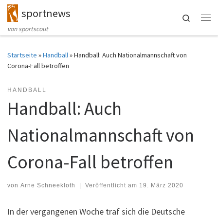
sportnews
Zum Inhalt springen
Search
Me
von sportscout
Startseite
»
Handball
»
Handball: Auch Nationalmannschaft von
Corona-Fall betroffen
HANDBALL
Handball: Auch
Nationalmannschaft von
Corona-Fall betroffen
von
Arne Schneekloth
|
Veröffentlicht am
19. März 2020
In der vergangenen Woche traf sich die Deutsche