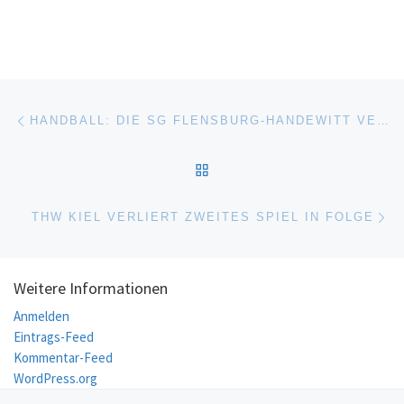
Beitragsnavigation
Vorheriger Beitrag
HANDBALL: DIE SG FLENSBURG-HANDEWITT VERLÄNGERT FRÜHZEITIG MIT CO-TRAINER MARK BULT
ZURÜCK ZUR BEITRAGSL
Nä
THW KIEL VERLIERT ZWEITES SPIEL IN FOLGE
Weitere Informationen
Anmelden
Eintrags-Feed
Kommentar-Feed
WordPress.org