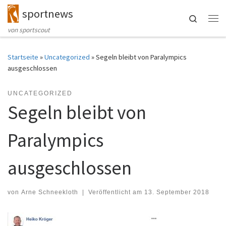
sportnews
Zum Inhalt springen
Search
Me
von sportscout
Startseite
»
Uncategorized
»
Segeln bleibt von Paralympics
ausgeschlossen
UNCATEGORIZED
Segeln bleibt von
Paralympics
ausgeschlossen
von
Arne Schneekloth
|
Veröffentlicht am
13. September 2018