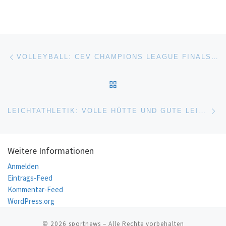
Beitragsnavigation
Vorheriger Beitrag
VOLLEYBALL: CEV CHAMPIONS LEAGUE FINALS IN BERLIN
ZURÜCK ZUR BEITRAGSL
Nä
LEICHTATHLETIK: VOLLE HÜTTE UND GUTE LEISTUNGEN BEI HALLEN-DM
Weitere Informationen
Anmelden
Eintrags-Feed
Kommentar-Feed
WordPress.org
© 2026
sportnews
– Alle Rechte vorbehalten