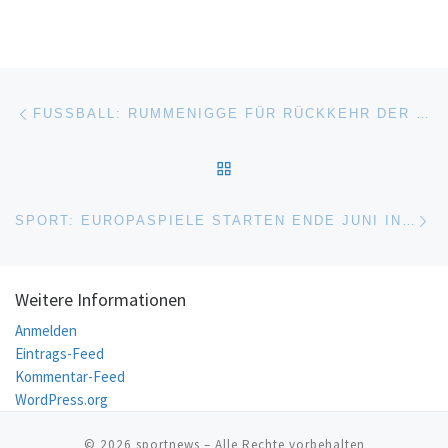
Beitragsnavigation
Vorheriger Beitrag
FUSSBALL: RUMMENIGGE FÜR RÜCKKEHR DER CL INS FREE-TV
ZURÜCK ZUR BEITRAGSL
Nä
SPORT: EUROPASPIELE STARTEN ENDE JUNI IN MINSK
Weitere Informationen
Anmelden
Eintrags-Feed
Kommentar-Feed
WordPress.org
© 2026
sportnews
– Alle Rechte vorbehalten