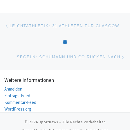
Beitragsnavigation
Vorheriger Beitrag
LEICHTATHLETIK: 31 ATHLETEN FÜR GLASGOW
ZURÜCK ZUR BEITRAGSL
Nä
SEGELN: SCHÜMANN UND CO RÜCKEN NACH
Weitere Informationen
Anmelden
Eintrags-Feed
Kommentar-Feed
WordPress.org
© 2026
sportnews
– Alle Rechte vorbehalten