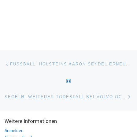
Beitragsnavigation
Vorheriger Beitrag
FUSSBALL: HOLSTEINS AARON SEYDEL ERNEUT IM U21-KADER
ZURÜCK ZUR BEITRAGSL
Nä
SEGELN: WEITERER TODESFALL BEI VOLVO OCEAN RACE
Weitere Informationen
Anmelden