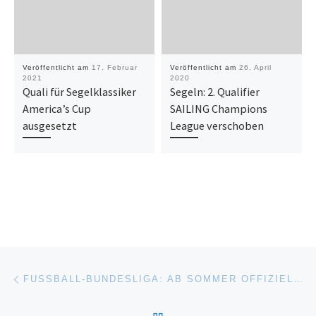
Veröffentlicht am
17. Februar
Veröffentlicht am
26. April
2021
2020
Quali für Segelklassiker
Segeln: 2. Qualifier
America’s Cup
SAILING Champions
ausgesetzt
League verschoben
Beitragsnavigation
Vorheriger Beitrag
FUSSBALL-BUNDESLIGA: AB SOMMER OFFIZIELL MIT VIDEO-ASSISTENT – IN DER ZWEITEN LIGA MIT OFFLINE-TESTPHASE
ZURÜCK ZUR BEITRAGSL