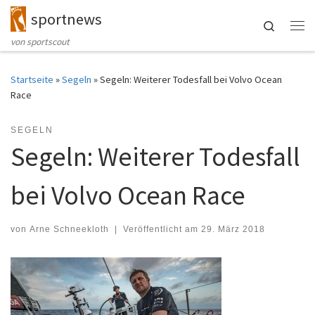
sportnews
Zum Inhalt springen
Search
Me
von sportscout
Startseite
»
Segeln
»
Segeln: Weiterer Todesfall bei Volvo Ocean
Race
SEGELN
Segeln: Weiterer Todesfall
bei Volvo Ocean Race
von
Arne Schneekloth
|
Veröffentlicht am
29. März 2018