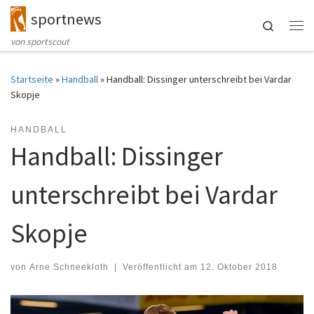
sportnews
Zum Inhalt springen
Search
Me
von sportscout
Startseite
»
Handball
»
Handball: Dissinger unterschreibt bei Vardar
Skopje
HANDBALL
Handball: Dissinger
unterschreibt bei Vardar
Skopje
von
Arne Schneekloth
|
Veröffentlicht am
12. Oktober 2018