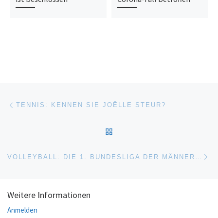
Beitragsnavigation
Vorheriger Beitrag
TENNIS: KENNEN SIE JOËLLE STEUR?
ZURÜCK ZUR BEITRAGSL
Nä
VOLLEYBALL: DIE 1. BUNDESLIGA DER MÄNNER STARTET IN DIE NEUE SAISON
Weitere Informationen
Anmelden