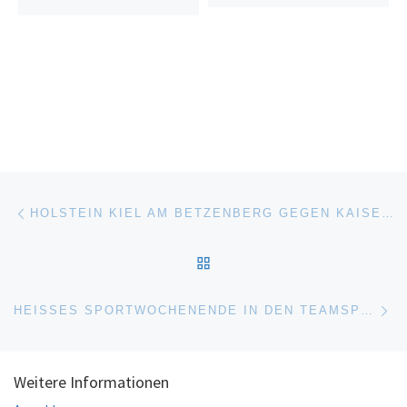
Beitragsnavigation
Vorheriger Beitrag
HOLSTEIN KIEL AM BETZENBERG GEGEN KAISERSLAUTERN
ZURÜCK ZUR BEITRAGSL
Nä
HEISSES SPORTWOCHENENDE IN DEN TEAMSPORTARTEN
Weitere Informationen