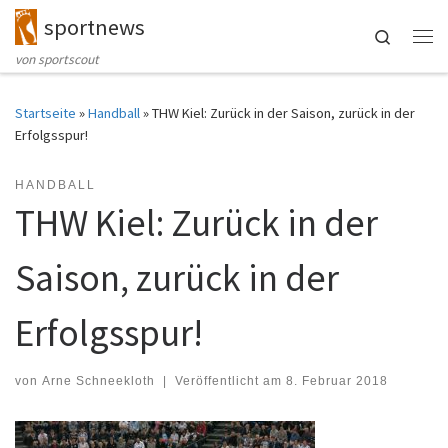
sportnews
Zum Inhalt springen
Search
Me
von sportscout
Startseite
»
Handball
»
THW Kiel: Zurück in der Saison, zurück in der
Erfolgsspur!
HANDBALL
THW Kiel: Zurück in der
Saison, zurück in der
Erfolgsspur!
von
Arne Schneekloth
|
Veröffentlicht am
8. Februar 2018