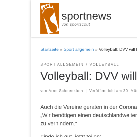
Zum Inhalt springen
sportnews
von sportscout
Startseite
»
Sport allgemein
»
Volleyball: DVV wil
SPORT ALLGEMEIN
VOLLEYBALL
Volleyball: DVV wil
von
Arne Schneekloth
|
Veröffentlicht am
30. Mä
Auch die Vereine geraten in der Coron
„Wir benötigen einen deutschlandweiten
zu verhindern.“
Finde ich gut, jetzt teilen: