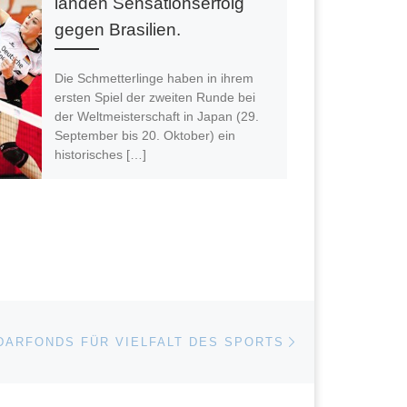
landen Sensationserfolg
gegen Brasilien.
Die Schmetterlinge haben in ihrem
ersten Spiel der zweiten Runde bei
der Weltmeisterschaft in Japan (29.
September bis 20. Oktober) ein
historisches […]
Finde ich gut, jetzt teilen:
Nächster Beitrag
ISTE
DARFONDS FÜR VIELFALT DES SPORTS