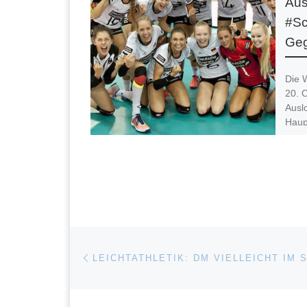
Aus
#Sc
Ge
Die 
20. 
Ausl
Haupt
Finde
Beitragsnavigation
Vorheriger Beitrag
LEICHTATHLETIK: DM VIELLEICHT IM