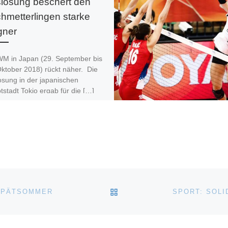
losung beschert den
hmetterlingen starke
gner
WM in Japan (29. September bis
Oktober 2018) rückt näher. Die
osung in der japanischen
stadt Tokio ergab für die […]
 ich gut, jetzt teilen:
ZURÜCK ZUR BEITRAGSL
 SPÄTSOMMER
SPORT: SOLI