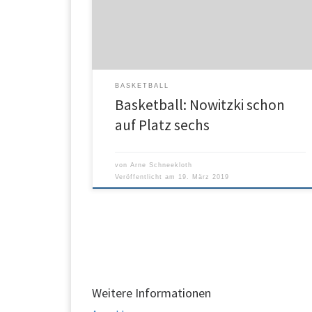
überholte Nowitzki den im Jahr 1999 verstorbenen
Wilt Chamberlain, der in seiner großen Karriere auf
31.419 Punkte gekommen war. Nowitzki schaffte […
BASKETBALL
Basketball: Nowitzki schon
auf Platz sechs
von
Arne Schneekloth
Veröffentlicht am
19. März 2019
Weitere Informationen