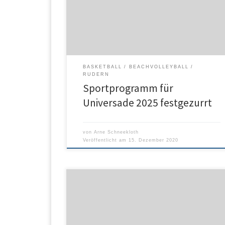
Sportprogramm sich der Allgemeine Deutsche
Hochschulsportverband (adh) um die Ausrichtung de
Sommer-Universiade Rhein-Ruhr 2025 bewerben
wird. Auf Grundlage eines Auswahlverfahrens mit
Abfrage an die Verbände im […]
BASKETBALL
BEACHVOLLEYBALL
RUDERN
Sportprogramm für
Universade 2025 festgezurrt
von
Arne Schneekloth
Veröffentlicht am
15. Dezember 2020
Der 40-Jährige rückt auf Platz sechs in der ewigen
NBA-Scorerliste vor und wird ausgiebig gefeiert.
Nowitzkis Mavericks haben allerdings keine Chance
mehr auf die Play-offs. Mit nun 31.424 Punkten