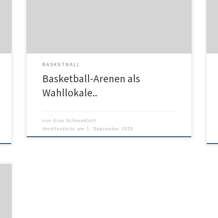
Wahl­lokale zur Verfügung. Dadurch soll insbesondere
potentiellen Corona-Risikopatient*innen sicheres
r
Wählen ermöglicht werden. USA Today
BASKETBALL
Basketball-Arenen als
Wahllokale..
von
Arne Schneekloth
Veröffentlicht am
1. September 2020