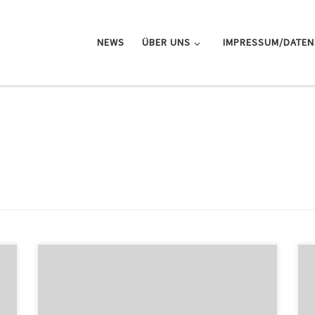
NEWS
ÜBER UNS
IMPRESSUM/DATE
Die amerikanische National Basketball Association
(NBA) stellt Arenen für die anstehende US-Wahl als