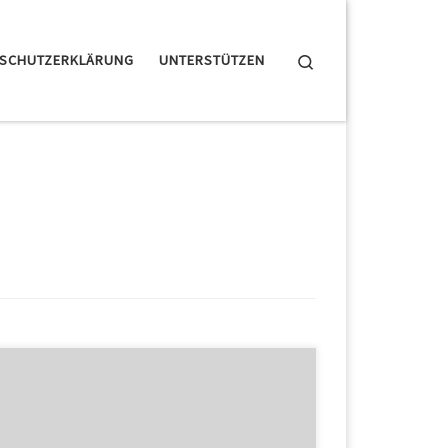
Search
NSCHUTZERKLÄRUNG
UNTERSTÜTZEN
Im Würgegriff der Corona-Krise: Die Spieler von Real
Madrid sind wohl unter Quarantäne, weil es einen
Corona-Verdacht bei den Basketballern des Vereins