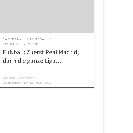
gibt. Die Madrilenen sagten daraufhin ihre Teilnahme
an den Spielen der Liga sowie der CL ab. Indes wird
der komplette spanische Ligabetrieb eingestellt.
BASKETBALL
FUSSBALL
SPORT ALLGEMEIN
Fußball: Zuerst Real Madrid,
dann die ganze Liga…
von
Arne Schneekloth
Veröffentlicht am
12. März 2020