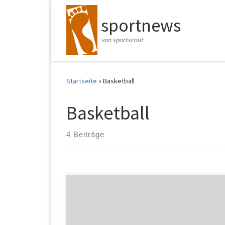
Zum Inhalt springen
sportnews
von sportscout
Startseite
»
Basketball
Basketball
4 Beiträge
Das bietet Perspektive: Beach-Volleyball, Rudern
und 3×3 Basketball werden als optionale Sportarten
Teil der Sommer-Universiade 2025. Nach einer
umfangreichen Abstimmung steht fest, mit welchem