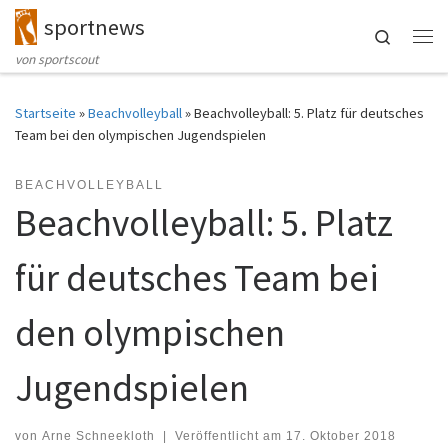
sportnews
Zum Inhalt springen
Search
Me
von sportscout
Startseite
»
Beachvolleyball
»
Beachvolleyball: 5. Platz für deutsches
Team bei den olympischen Jugendspielen
BEACHVOLLEYBALL
Beachvolleyball: 5. Platz
für deutsches Team bei
den olympischen
Jugendspielen
von
Arne Schneekloth
|
Veröffentlicht am
17. Oktober 2018