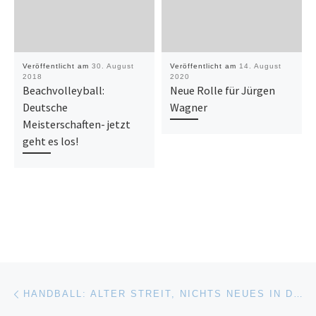
Veröffentlicht am
30. August
Veröffentlicht am
14. August
2018
2020
Beachvolleyball:
Neue Rolle für Jürgen
Deutsche
Wagner
Meisterschaften- jetzt
geht es los!
Beitragsnavigation
Vorheriger Beitrag
HANDBALL: ALTER STREIT, NICHTS NEUES IN DER SACHE