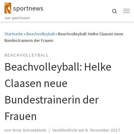
sportnews
Zum Inhalt springen
Search
Me
von sportscout
Startseite
»
Beachvolleyball
»
Beachvolleyball: Helke Claasen neue
Bundestrainerin der Frauen
BEACHVOLLEYBALL
Beachvolleyball: Helke
Claasen neue
Bundestrainerin der
Frauen
von
Arne Schneekloth
|
Veröffentlicht am
9. November 2017