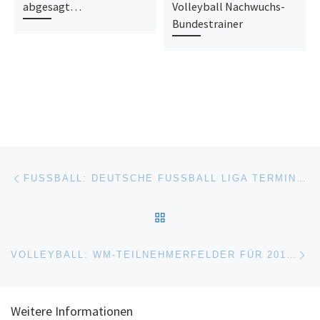
abgesagt…
Volleyball Nachwuchs-
Bundestrainer
Beitragsnavigation
Vorheriger Beitrag
FUSSBALL: DEUTSCHE FUSSBALL LIGA TERMINIERT SPIELE DER BUNDESLIGA UND 2. BUNDESLIGA BIS FEBRUAR
ZURÜCK ZUR BEITRAGSL
Nä
VOLLEYBALL: WM-TEILNEHMERFELDER FÜR 2018 JETZT VOLLSTÄNDIG
Weitere Informationen