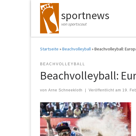
Zum Inhalt springen
sportnews
von sportscout
Startseite
»
Beachvolleyball
»
Beachvolleyball: Europ
BEACHVOLLEYBALL
Beachvolleyball: Eur
von
Arne Schneekloth
|
Veröffentlicht am
19. Fe