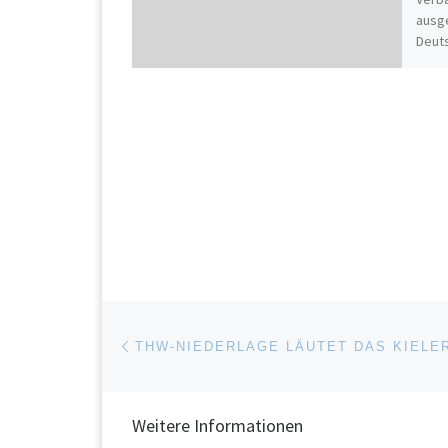
ausg
Deuts
Meist
Finde
Beitragsnavigation
Vorheriger Beitrag
Weitere Informationen