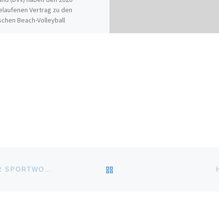
elaufenen Vertrag zu den
chen Beach-Volleyball
erschaften um weitere drei […]
 ich gut, jetzt teilen:
ZURÜCK ZUR BEITRAGSL
THW-NIEDERLAGE LÄUTET DAS KIELER SPORTWOCHENENDE EIN