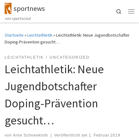
sportnews
Zum Inhalt springen
Search
Me
von sportscout
Startseite
»
Leichtathletik
»
Leichtathletik: Neue Jugendbotschafter
Doping-Prävention gesucht…
LEICHTATHLETIK
UNCATEGORIZED
Leichtathletik: Neue
Jugendbotschafter
Doping-Prävention
gesucht…
von
Arne Schneekloth
|
Veröffentlicht am
1. Februar 2019