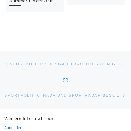
Nummer 1 in der Welt
Beitragsnavigation
Vorheriger Beitrag
SPORTPOLITIK: DOSB-ETHIK-KOMMISSION GEGRÜNDET
ZURÜCK ZUR BEITRAGSL
Nä
SPORTPOLITIK: NADA UND SPORTRADAR BESCHLIESSEN ZUSAMMENARBEIT
Weitere Informationen
Anmelden