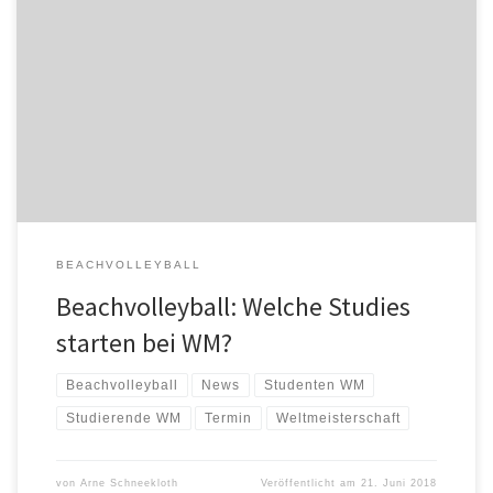
In weniger als drei Wochen kämpfen in München die je 32
weltbesten Herren- und Damen-Teams aus 29 Ländern um den
Titel der Studierenden-Weltmeister im Beachvolleyball. Vom 9. bis
13. Juli richten die Technische Universität München (TUM) und der
Allgemeine Deutsche Hochschulsportverband (adh) die FISU
Studierenden-Weltmeisterschaft Beachvolleyball (WUBC) aus. „Bei
dem […]
BEACHVOLLEYBALL
Beachvolleyball: Welche Studies
starten bei WM?
Beachvolleyball
News
Studenten WM
Studierende WM
Termin
Weltmeisterschaft
von
Arne Schneekloth
Veröffentlicht am
21. Juni 2018