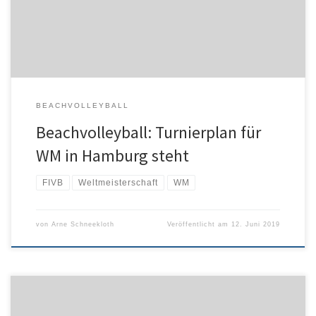
topgesetzten deutschen Nationalteam Sandra Ittlinger/Chantal
Laboureur. Sie treffen in ihrer ersten WM-Partie auf ‚Michelle‘
Sharon Valiente […]
BEACHVOLLEYBALL
Beachvolleyball: Turnierplan für
WM in Hamburg steht
FIVB
Weltmeisterschaft
WM
von
Arne Schneekloth
Veröffentlicht am
12. Juni 2019